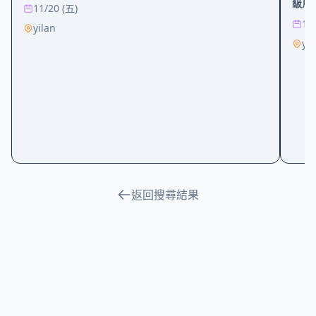
級馬
11/20 (五)
10
yilan
yil
返回搜尋結果