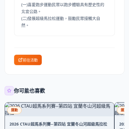
(一)喜愛跑步運動民眾以跑步體驗具有歷史性的
北宜公路。
(二)發展超級馬拉松運動，鼓勵民眾接觸大自
然。
前往活動
你可能也喜歡
運動
運動
2026 CTAU超馬系列賽--第四站 宜蘭冬山河超級馬拉松
20