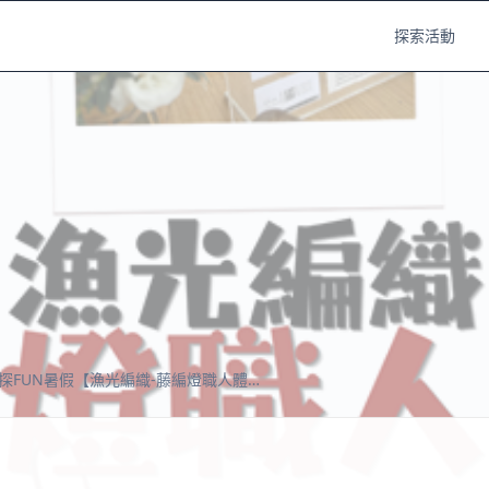
探索活動
2026新港職探FUN暑假【漁光編織-藤編燈職人體驗】