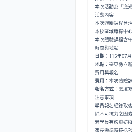
本次活動為「漁光
活動內容
本次體驗課程含
本校區域職探中
本次體驗課程含
時間與地點
日期
：115年07月0
地點
：臺東縣立
費用與報名
費用
：本次體驗
報名方式
：需填
注意事項
學員報名經錄取
除不可抗力之因
若學員有嚴重妨
家長需準時接送