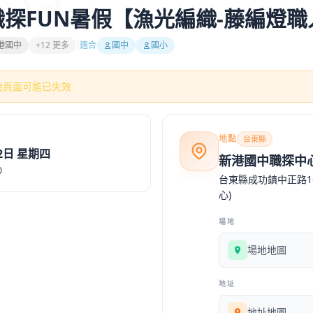
港職探FUN暑假【漁光編織-藤編燈
港國中
+12 更多
適合
國中
國小
始頁面可能已失效
地點
台東縣
月2日 星期四
新港國中職探中
0
台東縣成功鎮中正路1
心)
場地
場地地圖
地址
地址地圖