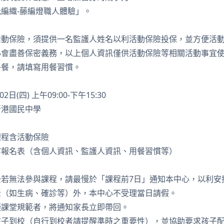
編織-藤編燈職人體驗」。
活動保險，須提供一名監護人姓名以利活動保險投保，並方便活
心會盡善保密義務，以上個人資訊僅供活動保險等相關活動事宜
午餐，請填寫用餐習慣。
2日(四) 上午09:00-下午15:30
新港國民中學
課程含活動保險
寫報名表（含個人資訊、監護人資訊、用餐習慣等）
後若無法參與課程，請最慢於「課程前7日」通知本中心，以利安
素（如生病、確診等）外，本中心不受理當日請假。
礙課堂規範者，將通知家長立即帶回。
孩子到校（自行到校者請提醒準時之重要性），並協助要求孩子