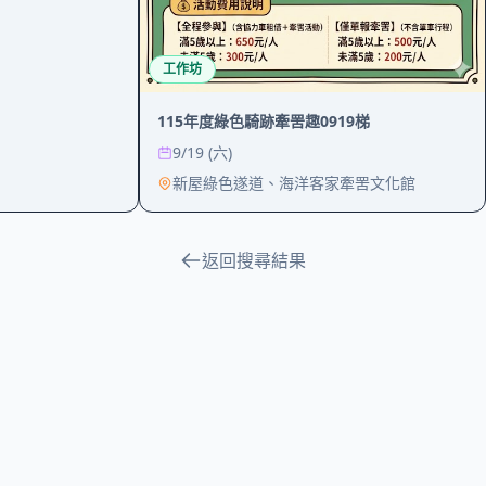
工作坊
115年度綠色騎跡牽罟趣0919梯
9/19 (六)
新屋綠色遂道、海洋客家牽罟文化館
返回搜尋結果