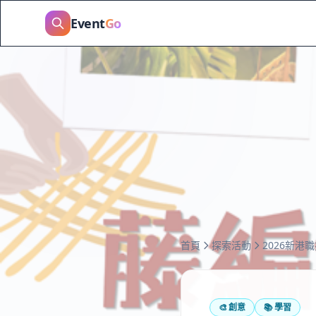
Event
Go
首頁
探索活動
🎨
創意
📚
學習