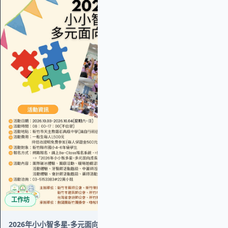
工作坊
3月小小水電職人
12/31 (四)
福平里活動中
工作坊
2026年小小智多星-多元面向成長營