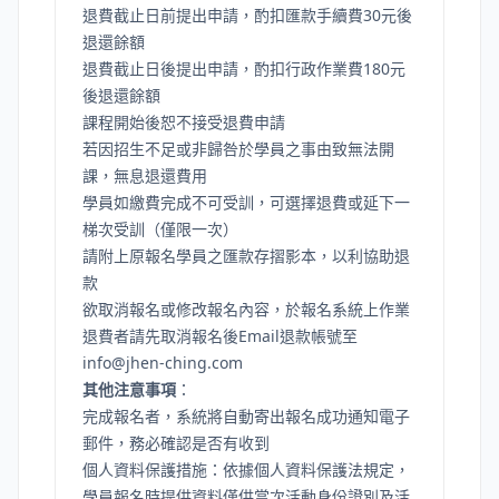
退費截止日前提出申請，酌扣匯款手續費30元後
退還餘額
退費截止日後提出申請，酌扣行政作業費180元
後退還餘額
課程開始後恕不接受退費申請
若因招生不足或非歸咎於學員之事由致無法開
課，無息退還費用
學員如繳費完成不可受訓，可選擇退費或延下一
梯次受訓（僅限一次）
請附上原報名學員之匯款存摺影本，以利協助退
款
欲取消報名或修改報名內容，於報名系統上作業
退費者請先取消報名後Email退款帳號至
info@jhen-ching.com
其他注意事項
：
完成報名者，系統將自動寄出報名成功通知電子
郵件，務必確認是否有收到
個人資料保護措施：依據個人資料保護法規定，
學員報名時提供資料僅供當次活動身份證別及活