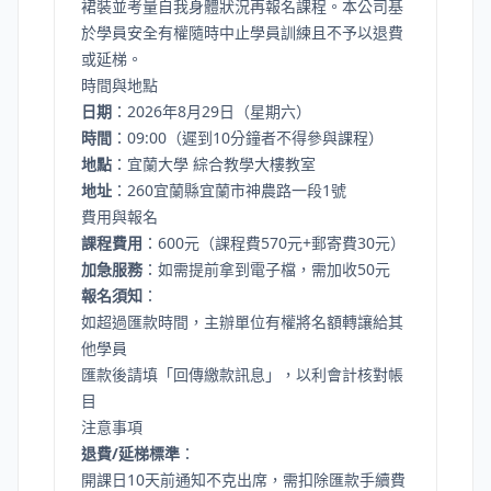
裙裝並考量自我身體狀況再報名課程。本公司基
於學員安全有權隨時中止學員訓練且不予以退費
或延梯。
時間與地點
日期
：2026年8月29日（星期六）
時間
：09:00（遲到10分鐘者不得參與課程）
地點
：宜蘭大學 綜合教學大樓教室
地址
：260宜蘭縣宜蘭市神農路一段1號
費用與報名
課程費用
：600元（課程費570元+郵寄費30元）
加急服務
：如需提前拿到電子檔，需加收50元
報名須知
：
如超過匯款時間，主辦單位有權將名額轉讓給其
他學員
匯款後請填「回傳繳款訊息」，以利會計核對帳
目
注意事項
退費/延梯標準
：
開課日10天前通知不克出席，需扣除匯款手續費