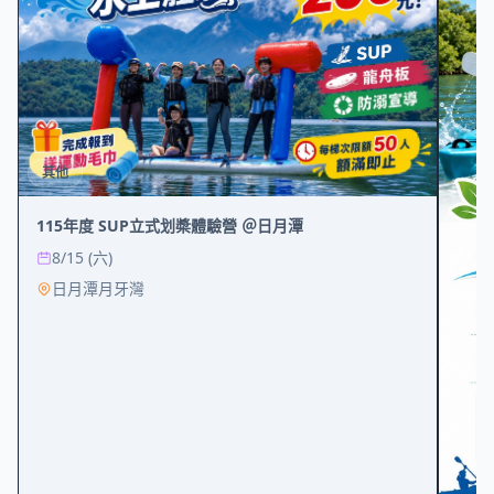
其他
115年度 SUP立式划槳體驗營 ＠日月潭
8/15 (六)
日月潭月牙灣