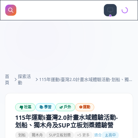
首
探索活
115年運動i臺灣2.0計畫水域體驗活動-划船、獨木舟及SUP立板划槳體驗營
頁
動
🏘️
社區
📚
學習
🌿
戶外
⚽
運動
115年運動i臺灣2.0計畫水域體驗活動-
划船、獨木舟及SUP立板划槳體驗營
划船
獨木舟
SUP立板划槳
+5 更多
適合
高中