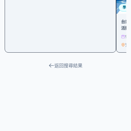
學習
台南
活動
9/
安
返回搜尋結果