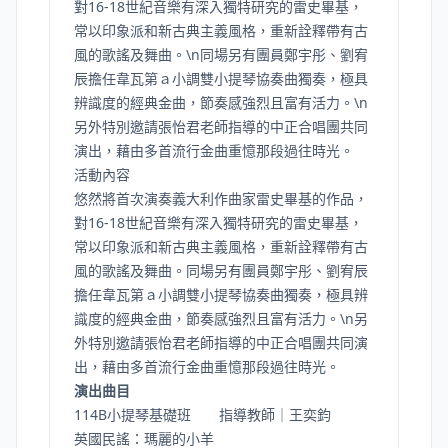
對16-18世紀音樂有深入獨特研究的雷史畢基，
常以印象派和新古典主義風格，重新詮釋帶有古
風的歌謠及舞曲。\n同場另有團員鄭宇彤、劉宥
辰擔任韋瓦第ａ小調雙小提琴協奏曲獨奏，極具
辨識度的經典金曲，節奏感強烈且富有活力。\n
另外特別邀請張怡君老師指導的中正合唱團共同
演出，藉由多首流行金曲重憶那段過往時光。
活動內容
悠然將首次演奏義大利作曲家雷史畢基的作品，
對16-18世紀音樂有深入獨特研究的雷史畢基，
常以印象派和新古典主義風格，重新詮釋帶有古
風的歌謠及舞曲。同場另有團員鄭宇彤、劉宥辰
擔任韋瓦第ａ小調雙小提琴協奏曲獨奏，極具辨
識度的經典金曲，節奏感強烈且富有活力。\n另
外特別邀請張怡君老師指導的中正合唱團共同演
出，藉由多首流行金曲重憶那段過往時光。
演出曲目
114B小提琴基礎班 指導教師｜王奕鈞
英國民謠：瑪麗的小羊