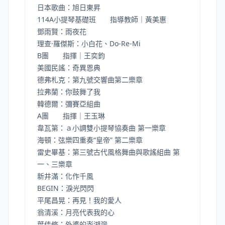
日本歌曲：旭日東昇
114A小提琴基礎班 指導教師｜黃美惠
鄧雨賢：雨夜花
理查·羅傑斯：小白花、Do-Re-Mi
B團 指揮｜王奕鈞
美國民謠：奇異恩典
德弗札克：第九號交響曲第二樂章
拉弗蘭：你鼓舞了我
韓德爾：彌賽亞組曲
A團 指揮｜王玉琳
韋瓦第：ａ小調雙小提琴協奏曲 第一樂章
海頓：弦樂四重奏“皇帝” 第二樂章
雷史畢基：第三號古代風格舞曲與歌謠組曲 第
一、三樂章
新井滿：化作千風
BEGIN：淚光閃閃
平尾昌晃：再見！我的愛人
翁清溪：月亮代表我的心
葉佳修：外婆的澎湖灣