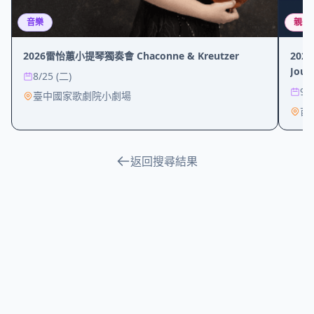
音樂
親子
2026雷怡蕙小提琴獨奏會 Chaconne & Kreutzer
202
Jour
8/25 (二)
9/6
臺中國家歌劇院小劇場
苗
返回搜尋結果