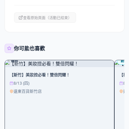
查看原始頁面（活動已結束）
你可能也喜歡
購物
創意
【新竹】美妝控必看！雙倍閃耀！
【板
8/13 (四)
8/
遠東百貨新竹店
遠