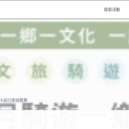
探索活動
陽百K自行車挑戰賽