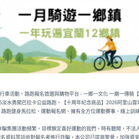
門自行車活動、路跑報名首選與購物平台 - 一鄉一文化 一廟一傳騎
26淡水勇闖巴拉卡公益路跑、【十周年紀念商品】2026阿里山雲
Pal - 路跑健身馬拉松、運動報名網、擁有全方位運動賽事、線上
詐騙集團活動頻繁，目標鎖定喜好運動的我們，時有聽聞，不法人
報名資料等話術對報名者進行詐騙，本公司已提高警覺，加強資