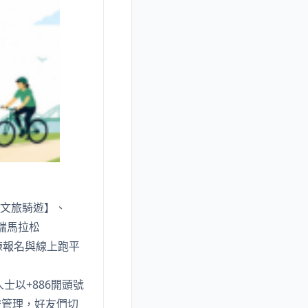
【文旅騎遊】、
端馬拉松
訓練報名與線上跑平
士以+886開頭號
安管理，好友們切