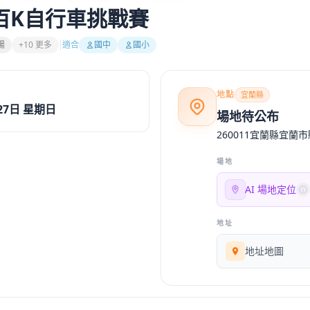
陽百K自行車挑戰賽
陽
+10 更多
適合
國中
國小
地點
宜蘭縣
27日 星期日
場地待公布
260011宜蘭縣宜蘭
場地
AI 場地定位
地址
地址地圖