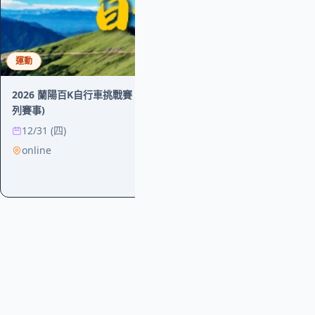
運動
2026 蘭陽百K自行車挑戰賽 (全球百鐵認證系
公益
運動
列賽事)
12/31 (四)
【義工招募】202
online
9/20 (日)
過嶞保安宮