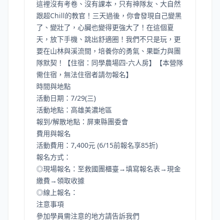
這裡沒有考卷、沒有課本，只有神隊友、大自然
跟超Chill的教官！三天過後，你會發現自己變黑
了、變壯了，心臟也變得更強大了！在這個夏
天，放下手機、跳出舒適圈！我們不只是玩，更
要在山林與溪流間，培養你的勇氣、果斷力與團
隊默契！【住宿：同學農場四-六人房】【本營隊
需住宿，無法住宿者請勿報名】
時間與地點
活動日期：7/29(三)
活動地點：高雄美濃地區
報到/解散地點：屏東縣團委會
費用與報名
活動費用：7,400元 (6/15前報名享85折)
報名方式：
◎現場報名：至救國團櫃臺→填寫報名表→現金
繳費→領取收據
◎線上報名：
注意事項
參加學員需注意的地方請告訴我們