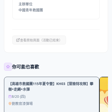
主辦單位
中國青年救國團
查看原始頁面（活動已結束）
你可能也喜歡
學習
戶外
【高雄市救國團115年夏令營】KH03【冒險特攻隊】攀
樹+走繩+水彈
8/20 (四)
劉教官漆彈場