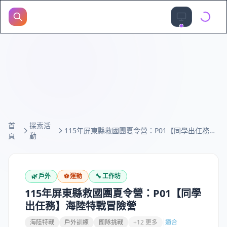
首
探索活
115年屏東縣救國團夏令營：P01【同學出任務】海陸特戰冒險營
頁
動
🌿
戶外
⚽
運動
🔧
工作坊
115年屏東縣救國團夏令營：P01【同學
出任務】海陸特戰冒險營
海陸特戰
戶外訓練
團隊挑戰
+12 更多
適合