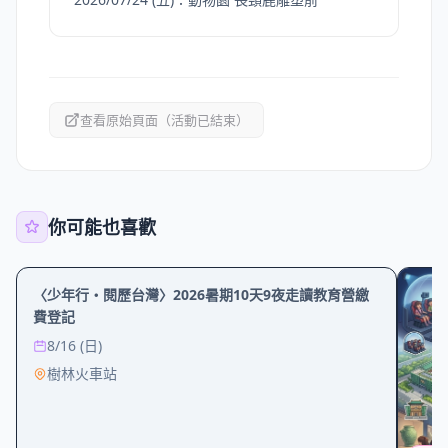
查看原始頁面（活動已結束）
你可能也喜歡
工作坊
〈少年行・閱歷台灣〉2026暑期10天9夜走讀教育營繳
費登記
8/16 (日)
樹林火車站