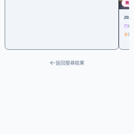
親子
20
8/
東
返回搜尋結果