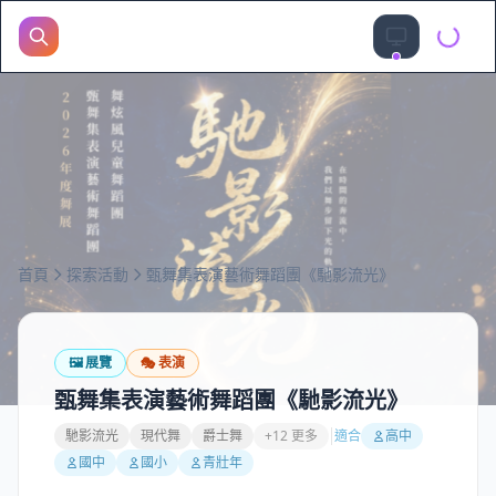
首頁
探索活動
甄舞集表演藝術舞蹈團《馳影流光》
🖼️
展覽
🎭
表演
甄舞集表演藝術舞蹈團《馳影流光》
馳影流光
現代舞
爵士舞
+12 更多
適合
高中
國中
國小
青壯年