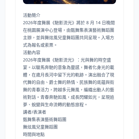
活動簡介
2026年度舞展《馳影流光》將於 8 月 14 日晚間
在桃園展演中心登場，由甄舞集表演藝術舞蹈團
主辦，並與舞炫風兒童舞蹈團共同呈現。入場方
式為報名或索票。
活動內容
2026年度舞展《馳影流光》：光與舞的時空盛
宴。以駿馬奔馳的意象為靈感，舞者化身光的載
體，在歲月長河中留下光的軌跡。演出融合了現
代舞的自由、爵士舞的熱情、民族舞的底蘊與街
舞的青春活力，跨越多元舞風，編織出動人的藝
術對話。青春奔馳如風，成長閃耀如光，呈現追
夢、蛻變與生命流轉的動態旅程。
講者/表演者
甄舞集表演藝術舞蹈團
舞炫風兒童舞蹈團
時間與地點