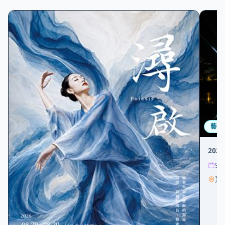
藝術
20
9/
嘉