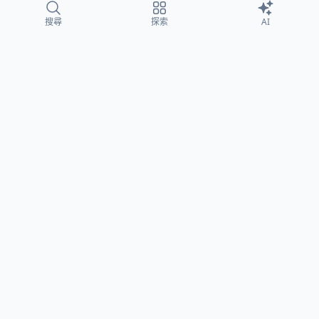
搜尋
探索
AI
EventGo
探索台灣最精彩的活動，從音樂會到展覽、講座到戶外活動，
找到屬於你的週末計畫。
探索
所有活動
主題探索