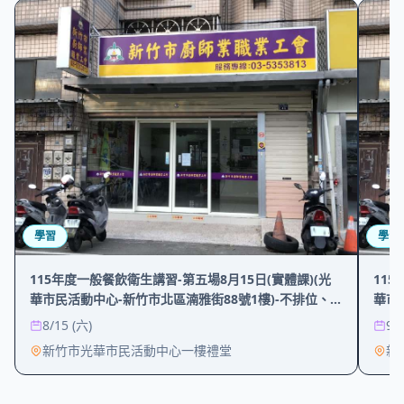
學習
學習
115年度一般餐飲衛生講習-第五場8月15日(實體課)(光
11
華市民活動中心-新竹市北區湳雅街88號1樓)-不排位、
華市
自由坐
自由
8/15 (六)
9/
新竹市光華市民活動中心一樓禮堂
新