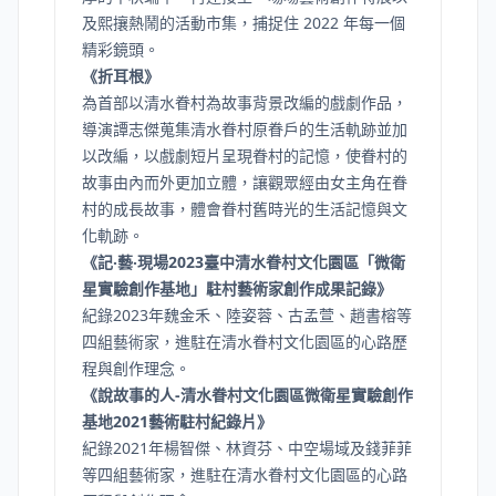
及熙攘熱鬧的活動市集，捕捉住 2022 年每一個
精彩鏡頭。
《折耳根》
為首部以清水眷村為故事背景改編的戲劇作品，
導演譚志傑蒐集清水眷村原眷戶的生活軌跡並加
以改編，以戲劇短片呈現眷村的記憶，使眷村的
故事由內而外更加立體，讓觀眾經由女主角在眷
村的成長故事，體會眷村舊時光的生活記憶與文
化軌跡。
《記‧藝‧現場2023臺中清水眷村文化園區「微衛
星實驗創作基地」駐村藝術家創作成果記錄》
紀錄2023年魏金禾、陸姿蓉、古孟萱、趙書榕等
四組藝術家，進駐在清水眷村文化園區的心路歷
程與創作理念。
《說故事的人-清水眷村文化園區微衛星實驗創作
基地2021藝術駐村紀錄片》
紀錄2021年楊智傑、林資芬、中空場域及錢菲菲
等四組藝術家，進駐在清水眷村文化園區的心路