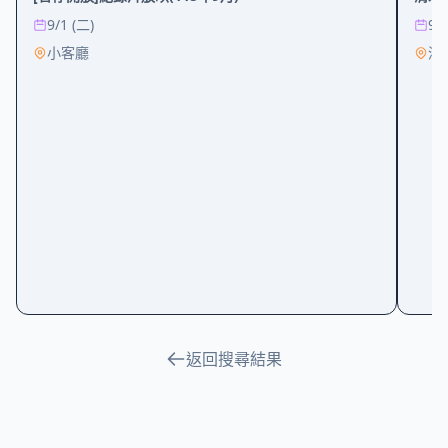
9/1 (二)
9/1
小客廳
清
返回搜尋結果