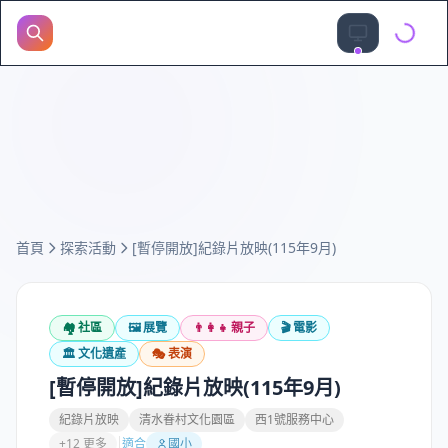
首頁
探索活動
[暫停開放]紀錄片放映(115年9月)
🏘️
社區
🖼️
展覽
👨‍👩‍👧
親子
🎬
電影
🏛️
文化遺產
🎭
表演
[暫停開放]紀錄片放映(115年9月)
紀錄片放映
清水眷村文化園區
西1號服務中心
+12 更多
適合
國小