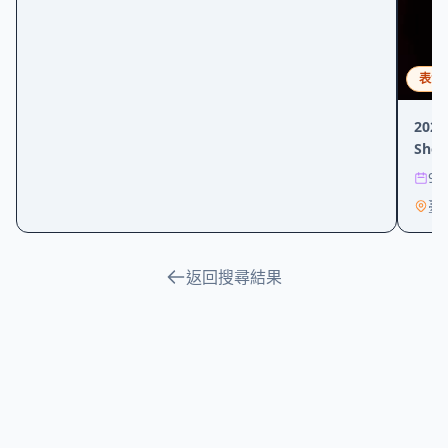
表演
202
She 
9/4
臺
返回搜尋結果