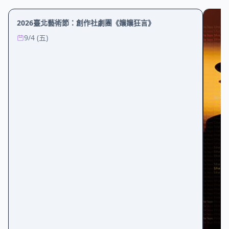
2026臺北藝術節：創作社劇團《孃孃狂言》
9/4 (五)