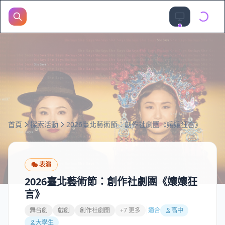
首頁
探索活動
2026臺北藝術節：創作社劇團《孃孃狂言》
🎭
表演
2026臺北藝術節：創作社劇團《孃孃狂
言》
舞台劇
戲劇
創作社劇團
+7 更多
適合
高中
大學生