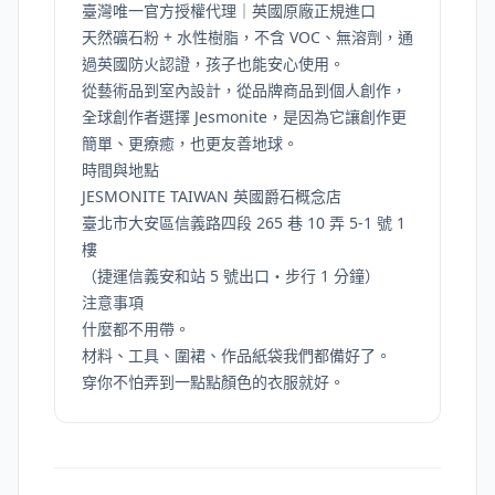
臺灣唯一官方授權代理｜英國原廠正規進口
天然礦石粉 + 水性樹脂，不含 VOC、無溶劑，通
過英國防火認證，孩子也能安心使用。
從藝術品到室內設計，從品牌商品到個人創作，
全球創作者選擇 Jesmonite，是因為它讓創作更
簡單、更療癒，也更友善地球。
時間與地點
JESMONITE TAIWAN 英國爵石概念店
臺北市大安區信義路四段 265 巷 10 弄 5-1 號 1
樓
（捷運信義安和站 5 號出口・步行 1 分鐘）
注意事項
什麼都不用帶。
材料、工具、圍裙、作品紙袋我們都備好了。
穿你不怕弄到一點點顏色的衣服就好。