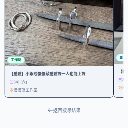
創意
工作坊
【體
【體驗】小銀戒慢慢敲體驗課一人也能上課
8/
8/8 (六)
HA
慢慢敲工作室
返回搜尋結果