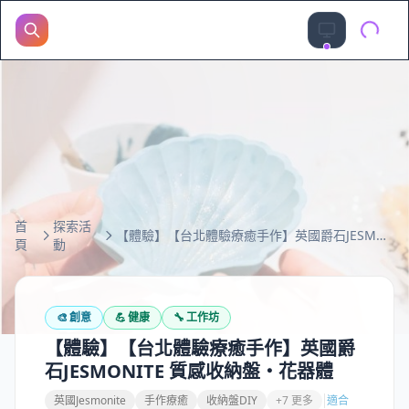
首
探索活
【體驗】【台北體驗療癒手作】英國爵石JESMONITE 質感收納盤・花器體
頁
動
🎨
創意
💪
健康
🔧
工作坊
【體驗】【台北體驗療癒手作】英國爵
石JESMONITE 質感收納盤・花器體
英國Jesmonite
手作療癒
收納盤DIY
+7 更多
適合