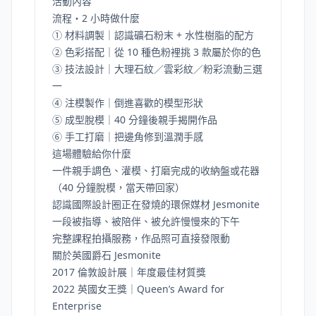
活動內容
流程・2 小時做什麼
① 材料調製｜認識礦石粉末 + 水性樹脂的配方
② 色彩搭配｜從 10 種色粉裡挑 3 款屬於你的色
③ 技法設計｜大理石紋／雲彩紋／粉彩流動三選
一
④ 注模製作｜倒進喜歡的模型形狀
⑤ 成型脫模｜40 分鐘後親手揭開作品
⑥ 手工打磨｜把邊角修到溫潤手感
這場體驗給你什麼
一件親手調色、灌模、打磨完成的收納盤或花器
（40 分鐘脫模，當天帶回家）
認識國際設計圈正在發燒的環保媒材 Jesmonite
一段被指導、被陪伴、被允許慢慢來的下午
完整課程拍攝服務，作品照可直接發限動
關於英國爵石 Jesmonite
2017 倫敦設計展｜年度最佳材質獎
2022 英國女王獎｜Queen’s Award for
Enterprise