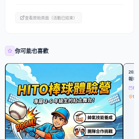
查看原始頁面（活動已結束）
你可能也喜歡
運動
20
報名
8/
ta